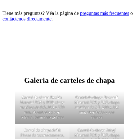
Tiene más preguntas? Véa la página de
preguntas más frecuentes
o
contáctenos directamente
.
Galeria de carteles de chapa
Cartel de chapa Beck’s
Cartel de chapa Bacardi
Material POS y POP, chapa
Material POS y POP, chapa
metálica de 0.5, 300 x 370
metálica de 0.5, 200 x 300
mm, abombado y con
mm, abombado y con
relieve, formas irregulares
relieve
Cartel de chapa Stihl
Cartel de chapa Stiegl
Placas de reconocimiento,
Material POS y POP, chapa