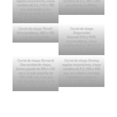
regalos corporativos, chapa
metálica de 0.5, 200 x 300
metálica de 0.5, 440 x 290
mm, efectos metálicos,
mm, abombado y con
abombado y con relieve
relieve, con color dorado,
plateado y bronce
Cartel de chapa Turchi
Cartel de chapa
Merchandising, 300 x 400
Desperados
mm, con magnetos
Material POS y POP,
merchandising, chapa
metálica de 0.5, 400 x 210
mm, abombado
Cartel de chapa Bernard
Cartel de chapa Dunlop
Dos carteles de chapa,
regalos corporativos, chapa
letrero grande de 300 x 430
metálica de 0.5, 400 x 600
mm y el más pequeño de
mm, con relieve, embalaje
120 x 230 mm, el letrero
individual en cajas de
más pequeño cambia por la
cartón decorativas
oferta del pub o bar