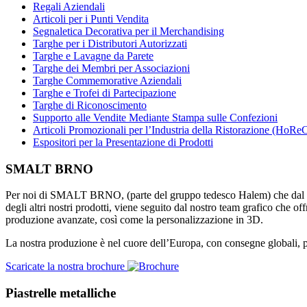
Regali Aziendali
Articoli per i Punti Vendita
Segnaletica Decorativa per il Merchandising
Targhe per i Distributori Autorizzati
Targhe e Lavagne da Parete
Targhe dei Membri per Associazioni
Targhe Commemorative Aziendali
Targhe e Trofei di Partecipazione
Targhe di Riconoscimento
Supporto alle Vendite Mediante Stampa sulle Confezioni
Articoli Promozionali per l’Industria della Ristorazione (HoRe
Espositori per la Presentazione di Prodotti
SMALT BRNO
Per noi di SMALT BRNO, (parte del gruppo tedesco Halem) che dal 1
degli altri nostri prodotti, viene seguito dal nostro team grafico che of
produzione avanzate, così come la personalizzazione in 3D.
La nostra produzione è nel cuore dell’Europa, con consegne globali, p
Scaricate la nostra brochure
Piastrelle metalliche