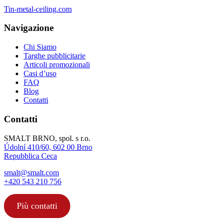
Tin-metal-ceiling.com
Navigazione
Chi Siamo
Targhe pubblicitarie
Articoli promozionali
Casi d’uso
FAQ
Blog
Contatti
Contatti
SMALT BRNO, spol. s r.o.
Údolní 410/60, 602 00 Brno
Repubblica Ceca
smalt@smalt.com
+420 543 210 756
Più contatti