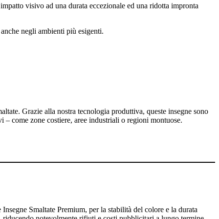
te impatto visivo ad una durata eccezionale ed una ridotta impronta
 anche negli ambienti più esigenti.
ltate. Grazie alla nostra tecnologia produttiva, queste insegne sono
i – come zone costiere, aree industriali o regioni montuose.
e Insegne Smaltate Premium, per la stabilità del colore e la durata
 riducendo notevolmente rifiuti e costi pubblicitari a lungo termine.