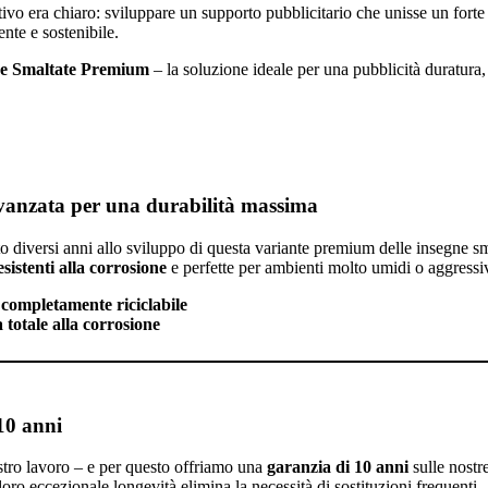
iettivo era chiaro: sviluppare un supporto pubblicitario che unisse un for
ente e sostenibile.
ne Smaltate Premium
– la soluzione ideale per una pubblicità duratura,
vanzata per una durabilità massima
diversi anni allo sviluppo di questa variante premium delle insegne sma
istenti alla corrosione
e perfette per ambienti molto umidi o aggressiv
 completamente riciclabile
 totale alla corrosione
10 anni
tro lavoro – e per questo offriamo una
garanzia di 10 anni
sulle nostr
oro eccezionale longevità elimina la necessità di sostituzioni frequenti –