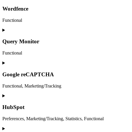
to
service
Wordfence
wistia
Functional
Consent
to
service
Query Monitor
wordfence
Functional
Consent
to
service
Google reCAPTCHA
query-
monitor
Functional, Marketing/Tracking
Consent
to
service
HubSpot
google-
recaptcha
Preferences, Marketing/Tracking, Statistics, Functional
Consent