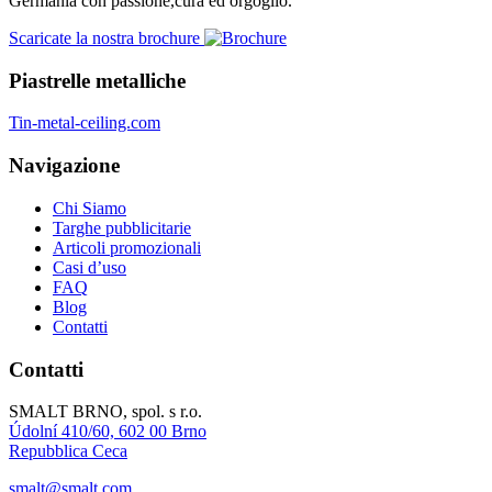
Germania con passione,cura ed orgoglio.
Scaricate la nostra brochure
Piastrelle metalliche
Tin-metal-ceiling.com
Navigazione
Chi Siamo
Targhe pubblicitarie
Articoli promozionali
Casi d’uso
FAQ
Blog
Contatti
Contatti
SMALT BRNO, spol. s r.o.
Údolní 410/60, 602 00 Brno
Repubblica Ceca
smalt@smalt.com