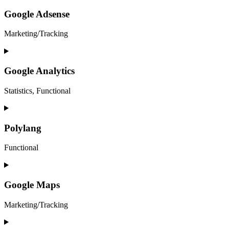
to
service
Google Adsense
hubspot
Marketing/Tracking
Consent
to
service
Google Analytics
google-
adsense
Statistics, Functional
Consent
to
service
Polylang
google-
analytics
Functional
Consent
to
service
Google Maps
polylang
Marketing/Tracking
Consent