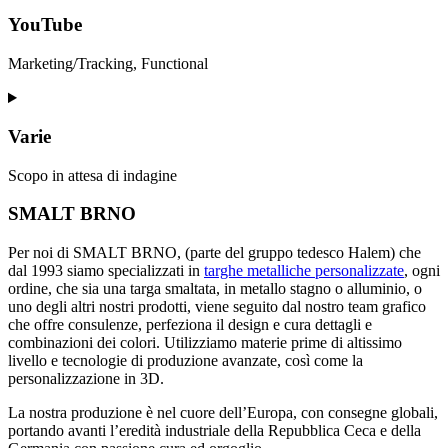
to
service
YouTube
google-
maps
Marketing/Tracking, Functional
Consent
to
service
Varie
youtube
Scopo in attesa di indagine
Consent
SMALT BRNO
to
service
Per noi di SMALT BRNO, (parte del gruppo tedesco Halem) che
varie
dal 1993 siamo specializzati in
targhe metalliche personalizzate
, ogni
ordine, che sia una targa smaltata, in metallo stagno o alluminio, o
uno degli altri nostri prodotti, viene seguito dal nostro team grafico
che offre consulenze, perfeziona il design e cura dettagli e
combinazioni dei colori. Utilizziamo materie prime di altissimo
livello e tecnologie di produzione avanzate, così come la
personalizzazione in 3D.
La nostra produzione è nel cuore dell’Europa, con consegne globali,
portando avanti l’eredità industriale della Repubblica Ceca e della