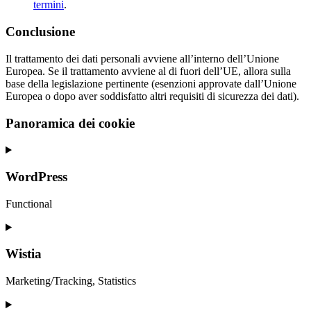
termini
.
Conclusione
Il trattamento dei dati personali avviene all’interno dell’Unione
Europea. Se il trattamento avviene al di fuori dell’UE, allora sulla
base della legislazione pertinente (esenzioni approvate dall’Unione
Europea o dopo aver soddisfatto altri requisiti di sicurezza dei dati).
Panoramica dei cookie
WordPress
Functional
Consent
to
service
Wistia
wordpress
Marketing/Tracking, Statistics
Consent