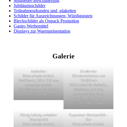
Mitglieder-Beschilderung
Jubiläumsschilder
Teilnahmeurkunden und -plaketten
Schilder für Auszeichnungen, Würdigungen
Blechschilder als Onpack Promotion
Gastro Werbemittel
Displays zur Warenpräsentation
Galerie
Aufsteller
Krušovice
Point-of-sale Artikel,
Bierdeckelhalter aus
Weißblech, 130 x 210 mm,
Weißblech
stehendes Schild,
POS Artikel für HoReCa,
Oberfläche zum Schreiben
Weißblech, 0.5 mm,
mit weicher Kreide
unregelmäßige Form,
geprägt, CMYK mit
goldener Metall-Optik
König ludwig weissbier
Kapuziner Blechschild –
Blechschild
Uhr
Point-of-sale Artikel,
Point-of-sale Artikel,