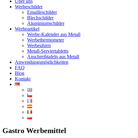
Über uns
Werbeschilder
Emailleschilder
Blechschilder
Aluminiumschilder
Werbeartikel
Werbe-Kalender aus Metall
Werbethermometer
Werbeuhren
Metall-Serviertabletts
Anschreibtafeln aus Metall
Anwendungs­­möglichkeiten
FAQ
Blog
Kontakt
Gastro Werbemittel