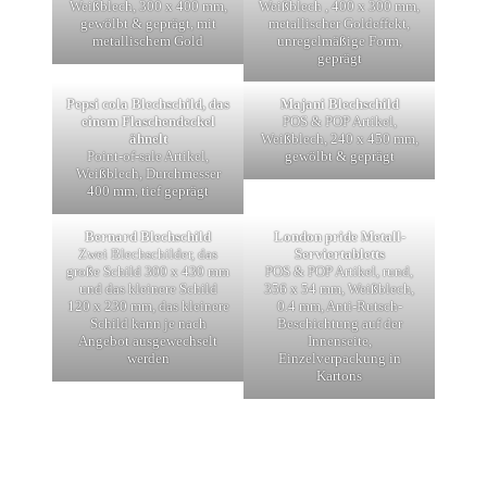
Weißblech, 300 x 400 mm,
Weißblech , 400 x 300 mm,
gewölbt & geprägt, mit
metallischer Goldeffekt,
metallischem Gold
unregelmäßige Form,
geprägt
Pepsi cola Blechschild, das
Majani Blechschild
einem Flaschendeckel
POS & POP Artikel,
ähnelt
Weißblech, 240 x 450 mm,
Point-of-sale Artikel,
gewölbt & geprägt
Weißblech, Durchmesser
400 mm, tief geprägt
Bernard Blechschild
London pride Metall-
Zwei Blechschilder, das
Serviertabletts
große Schild 300 x 430 mm
POS & POP Artikel, rund,
und das kleinere Schild
356 x 54 mm, Weißblech,
120 x 230 mm, das kleinere
0.4 mm, Anti-Rutsch-
Schild kann je nach
Beschichtung auf der
Angebot ausgewechselt
Innenseite,
werden
Einzelverpackung in
Kartons